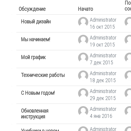
По
со
Обсуждение
Начато
Список
Administrator
Новый дизайн
16 окт 2015
обсуждений.
Administrator
Мы начинаем!
Показано
19 окт 2015
Administrator
56
Мой график
7 дек 2015
из
Administrator
Технические работы
18 дек 2015
56
Administrator
обсуждений
С Новым годом!
29 дек 2015
Administrator
Обновленная
4 янв 2016
инструкция
Administrator
Учебники в новом