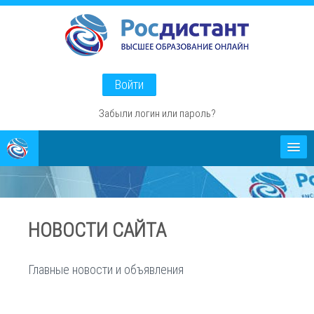
Перейти
к
основному
содержанию
Войти
Забыли логин или пароль?
Абитуриентам
О проекте
НОВОСТИ САЙТА
Способы оплаты
Главные новости и объявления