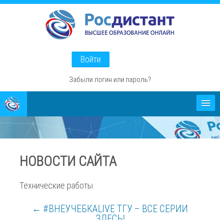
Перейти
к
основному
содержанию
Войти
Забыли логин или пароль?
Абитуриентам
О проекте
НОВОСТИ САЙТА
Способы оплаты
Технические работы
← #ВНЕУЧЕБКАLIVE ТГУ – ВСЕ СЕРИИ
ЗДЕСЬ!