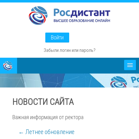
Перейти
к
основному
содержанию
Войти
Забыли логин или пароль?
Абитуриентам
О проекте
НОВОСТИ САЙТА
Способы оплаты
Важная информация от ректора
← Летнее обновление