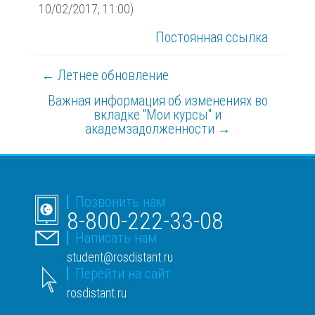
10/02/2017, 11:00)
Постоянная ссылка
← Летнее обновление
Важная информация об изменениях во
вкладке "Мои курсы" и
академзадолженности →
Позвонить нам
8-800-222-33-08
Написать нам
student@rosdistant.ru
Перейти на сайт
rosdistant.ru