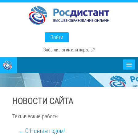
Перейти
к
основному
содержанию
Войти
Забыли логин или пароль?
Абитуриентам
О проекте
НОВОСТИ САЙТА
Способы оплаты
Технические работы
← С Новым годом!