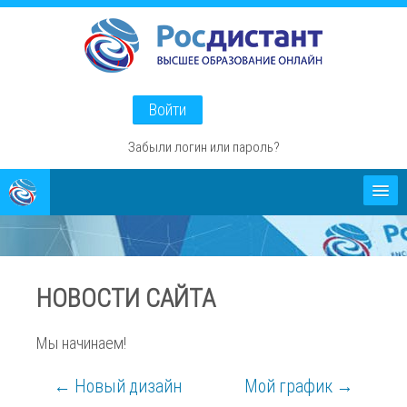
Перейти
к
основному
содержанию
Войти
Забыли логин или пароль?
Абитуриентам
О проекте
НОВОСТИ САЙТА
Способы оплаты
Мы начинаем!
← Новый дизайн
Мой график →