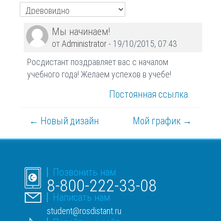
Количество
Мы начинаем!
ответов:
от
Administrator
-
19/10/2015, 07:43
0
Росдистант поздравляет вас с началом
учебного года! Желаем успехов в учебе!
Постоянная ссылка
← Новый дизайн
Мой график →
Позвонить нам
8-800-222-33-08
Написать нам
student@rosdistant.ru