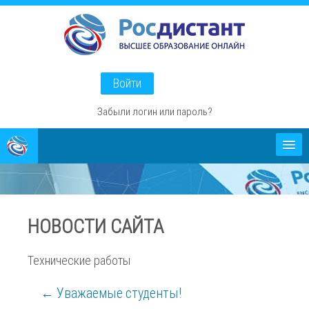
Перейти
к
основному
содержанию
Войти
Забыли логин или пароль?
Абитуриентам
О проекте
НОВОСТИ САЙТА
Способы оплаты
Технические работы
← Уважаемые студенты!