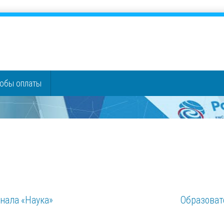
обы оплаты
анала «Наука»
Образовате