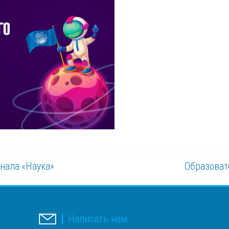
анала «Наука»
Образовате
Написать нам