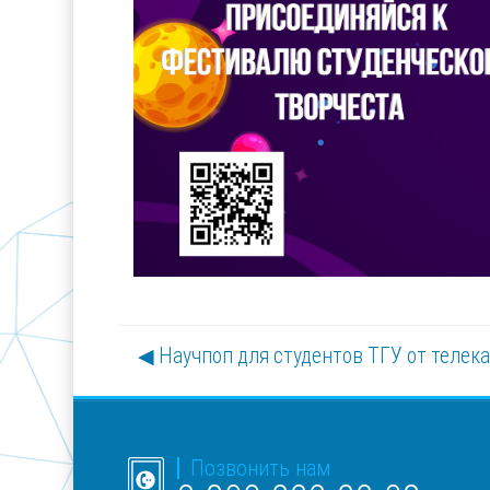
◀︎ Научпоп для студентов ТГУ от телек
Позвонить нам