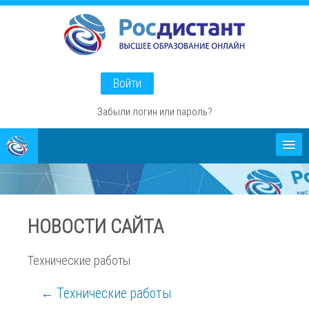
Перейти
к
основному
содержанию
Войти
Забыли логин или пароль?
Абитуриентам
О проекте
НОВОСТИ САЙТА
Способы оплаты
Технические работы
← Технические работы