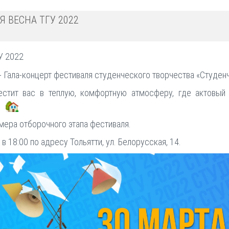
Я ВЕСНА ТГУ 2022
У 2022
 Гала-концерт фестиваля студенческого творчества «Студенч
стит вас в теплую, комфортную атмосферу, где актовый з
.
мера отборочного этапа фестиваля.
в 18:00 по адресу Тольятти, ул. Белорусская, 14.