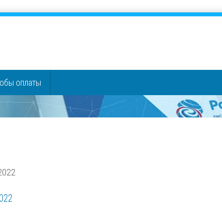
обы оплаты
2022
022