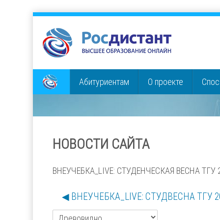
Перейти
к
основному
содержанию
Абитуриентам
О проекте
Спос
НОВОСТИ САЙТА
ВНЕУЧЕБКА_LIVE: СТУДЕНЧЕСКАЯ ВЕСНА ТГУ 
◀︎ ВНЕУЧЕБКА_LIVE: СТУДВЕСНА ТГУ 2